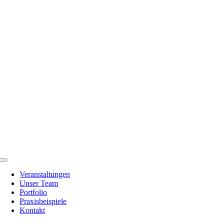
Zum
Inhalt
springen
Toggle
Navigation
Veranstaltungen
Unser Team
Portfolio
Praxisbeispiele
Kontakt