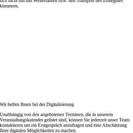
sich nicht um das Weiterfahren bzw. den Transport des Erntegutes
kümmern.
Wir helfen Ihnen bei der Digitalisierung
Unabhängig von den angebotenen Terminen, die in unserem
Veranstaltungskalender gelistet sind, können Sie jederzeit unser Team
kontaktieren um ein Erstgespräch anzufragen und eine Abschätzung
Ihrer digitalen Möglichkeiten zu machen.