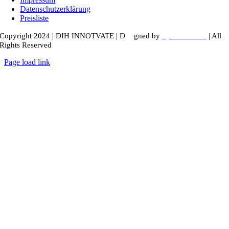
Datenschutzerklärung
Preisliste
Copyright 2024 |
DIH INNOTVATE
|
D
esi
gned by
kyunru.studio
| All
Rights Reserved
Page load link
Nach
oben