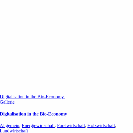
Digitalisation in the Bio-Economy
Gallerie
Digitalisation in the Bio-Economy
Allgemein
,
Energiewirtschaft
,
Forstwirtschaft
,
Holzwirtschaft
,
Landwirtschaft