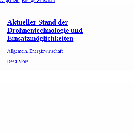
Allgemein
,
Energiewirtschaft
Aktueller Stand der
Drohnentechnologie und
Einsatzmöglichkeiten
Allgemein
,
Energiewirtschaft
|
Read More