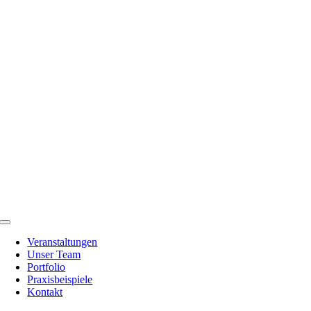
Zum
Inhalt
springen
Toggle
Navigation
Veranstaltungen
Unser Team
Portfolio
Praxisbeispiele
Kontakt