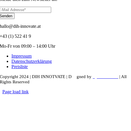
Senden
hallo@dih-innovate.at
+43 (1) 522 41 9
Mo-Fr von 09:00 – 14:00 Uhr
Impressum
Datenschutzerklärung
Preisliste
Copyright 2024 |
DIH INNOTVATE
|
D
esi
gned by
kyunru.studio
| All
Rights Reserved
Page load link
Nach
oben