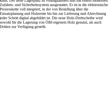
kann. Der neue Lagerplatz ist volldigitalisiert und mit einem modernen
Zufahrts- und Sicherheitssystem ausgestattet. Er ist in die elektronische
Prozesskette voll integriert, in der von Bestellung über die
Einsatzplanung und Holzernte bis hin zur Lieferung und Abrechnung
jeder Schritt digital abgebildet ist. Die neue Holz-Drehscheibe wird
sowohl für die Lagerung von ÖBf-eigenem Holz genutzt, als auch
Dritten zur Verfügung gestellt.