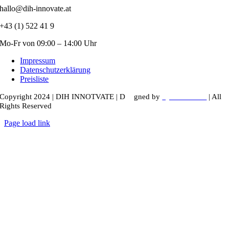
hallo@dih-innovate.at
+43 (1) 522 41 9
Mo-Fr von 09:00 – 14:00 Uhr
Impressum
Datenschutzerklärung
Preisliste
Copyright 2024 |
DIH INNOTVATE
|
D
esi
gned by
kyunru.studio
| All
Rights Reserved
Page load link
Nach
oben