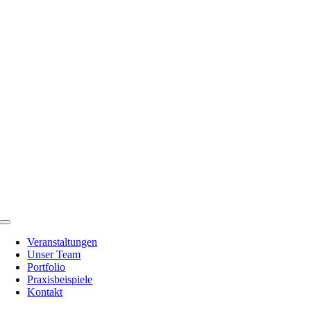
Zum
Inhalt
springen
Toggle
Navigation
Veranstaltungen
Unser Team
Portfolio
Praxisbeispiele
Kontakt