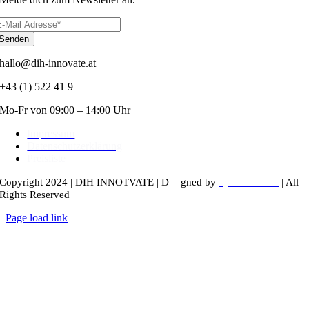
Senden
hallo@dih-innovate.at
+43 (1) 522 41 9
Mo-Fr von 09:00 – 14:00 Uhr
Impressum
Datenschutzerklärung
Preisliste
Copyright 2024 |
DIH INNOTVATE
|
D
esi
gned by
kyunru.studio
| All
Rights Reserved
Page load link
Nach
oben