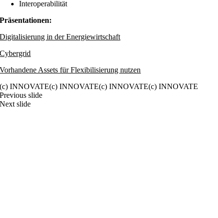
Interoperabilität
Präsentationen:
Digitalisierung in der Energiewirtschaft
Cybergrid
Vorhandene Assets für Flexibilisierung nutzen
(c) INNOVATE(c) INNOVATE(c) INNOVATE(c) INNOVATE
Previous slide
Next slide