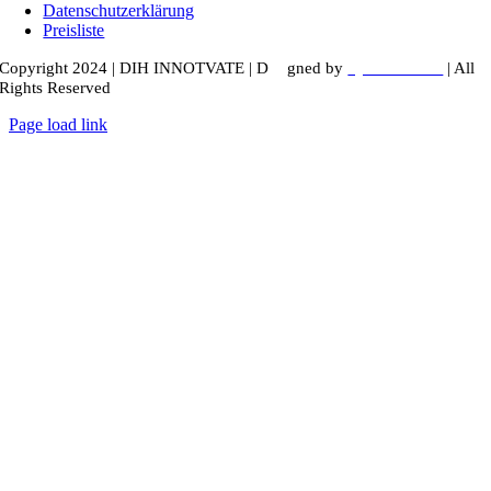
Datenschutzerklärung
Preisliste
Copyright 2024 |
DIH INNOTVATE
|
D
esi
gned by
kyunru.studio
| All
Rights Reserved
Page load link
Nach
oben