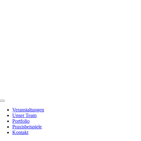
Zum
Inhalt
springen
Toggle
Navigation
Veranstaltungen
Unser Team
Portfolio
Praxisbeispiele
Kontakt