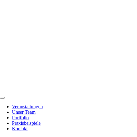
Zum
Inhalt
springen
Toggle
Navigation
Veranstaltungen
Unser Team
Portfolio
Praxisbeispiele
Kontakt